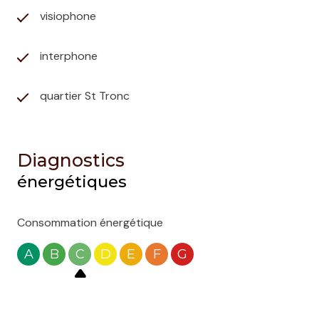
visiophone
interphone
quartier St Tronc
Diagnostics
énergétiques
Consommation énergétique
A
B
C
D
E
F
G