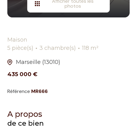
Afficher toutes les
photos
Maison
5 pièce(s)
3 chambre(s)
118 m²
Marseille (13010)
435 000 €
Référence
MR666
A propos
de ce bien