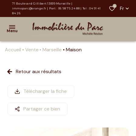
71 Boulevard Gillibert 13009 Marseille |
0
Fr
immoparc@orange.fr
| Port :
06 98 75 24 88
| Tel :
04 91 41
84 26
Menu
Accueil
Vente
Marseille
Maison
Accueil
Maisons
Retour aux résultats
& Villas
Appartements
Télécharger la fiche
Terrains &
Partager ce bien
Programmes
Neufs
Locaux