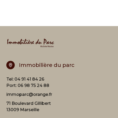
Immobilière du parc
Tel:
04 91 41 84 26
Port:
06 98 75 24 88
immoparc@orange.fr
71 Boulevard Gillibert
13009 Marseille