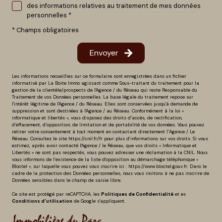
des informations relatives au traitement de mes données
personnelles *
* Champs obligatoires
Envoyer
Les informations recueillies sur ce formulaire sont enregistrées dans un fichier
informatisé par La Boite Immo agissant comme Sous-traitant du traitement pour la
gestion de la clientèle/prospects de l'Agence / du Réseau qui reste Responsable du
Traitement de vos Données personnelles. La base légale du traitement repose sur
l'intérêt légitime de l'Agence / du Réseau. Elles sont conservées jusqu'à demande de
suppression et sont destinées à l'Agence / au Réseau. Conformément à la loi «
informatique et libertés », vous disposez des droits d’accès, de rectification,
d’effacement, d’opposition, de limitation et de portabilité de vos données. Vous pouvez
retirer votre consentement à tout moment en contactant directement l’Agence / Le
Réseau. Consultez le site
https://cnil.fr/fr
pour plus d’informations sur vos droits. Si vous
estimez, après avoir contacté l'Agence / le Réseau, que vos droits « Informatique et
Libertés » ne sont pas respectés, vous pouvez adresser une réclamation à la CNIL. Nous
vous informons de l’existence de la liste d'opposition au démarchage téléphonique «
Bloctel », sur laquelle vous pouvez vous inscrire ici :
https://www.bloctel.gouv.fr
. Dans le
cadre de la protection des Données personnelles, nous vous invitons à ne pas inscrire de
Données sensibles dans le champ de saisie libre.
Ce site est protégé par reCAPTCHA, les
Politiques de Confidentialité
et es
Conditions d'utilisation
de Google s'appliquent.