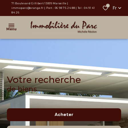
71 Boulevard Gillibert 13009 Marseille |
0
Fr
immoparc@orange.fr
| Port :
06 98 75 24 88
| Tel :
04 91 41
84 26
Menu
Accueil
Maisons
& Villas
Votre recherche
Appartements
de biens
Terrains &
Programmes
Neufs
Acheter
Locaux